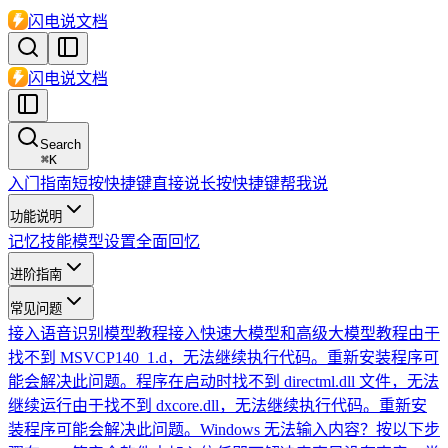
闪电说文档
闪电说文档
Search
⌘
K
入门指南
短按快捷键直接说
长按快捷键帮我说
功能说明
记忆
技能
模型
设置
全面回忆
进阶指南
常见问题
接入语音识别模型教程
接入快速大模型和高级大模型教程
由于
找不到 MSVCP140_1.d，无法继续执行代码。重新安装程序可
能会解决此问题。
程序在启动时找不到 directml.dll 文件，无法
继续运行
由于找不到 dxcore.dll，无法继续执行代码。重新安
装程序可能会解决此问题。
Windows 无法输入内容？按以下步